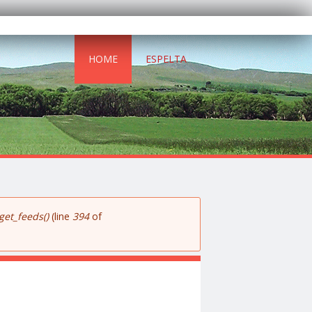
HOME
ESPELTA
get_feeds()
(line
394
of